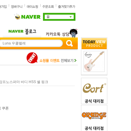
기타 캄프노스퍼마 바디 HSS 쉘 핑크
입 쿠폰