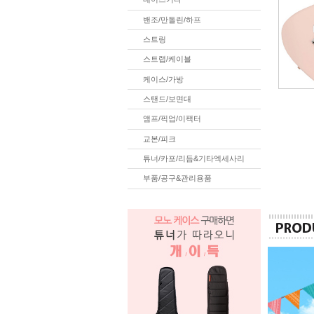
밴조/만돌린/하프
스트링
스트랩/케이블
케이스/가방
스탠드/보면대
앰프/픽업/이팩터
교본/피크
튜너/카포/리듬&기타엑세사리
부품/공구&관리용품