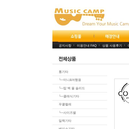
공지사항
이용안내 FAQ
상품 사용후기
통기타
└─미니&여행용
└─탑 백 올 솔리드
└─클래식기타
우쿨렐레
└─사이즈별
일렉기타
베이스기타