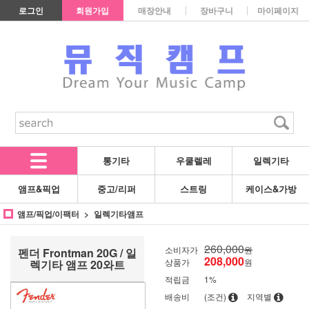
로그인
회원가입
매장안내
장바구니
마이페이지
통기타
우쿨렐레
일렉기타
앰프&픽업
중고/리퍼
스트링
케이스&가방
앰프/픽업/이팩터
일렉기타앰프
260,000
소비자가
원
펜더 Frontman 20G / 일
208,000
상품가
원
렉기타 앰프 20와트
적립금
1%
배송비
(조건)
지역별