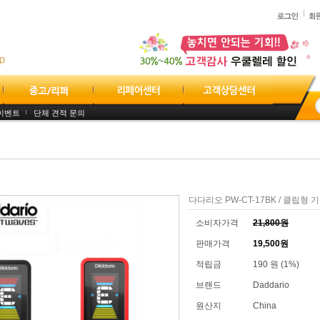
이벤트
단체 견적 문의
다다리오 PW-CT-17BK / 클립형
소비자가격
21,800원
판매가격
19,500원
적립금
190 원 (1%)
브랜드
Daddario
원산지
China