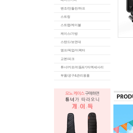
밴조/만돌린/하프
스트링
스트랩/케이블
케이스/가방
스탠드/보면대
앰프/픽업/이팩터
교본/피크
튜너/카포/리듬&기타엑세사리
부품/공구&관리용품