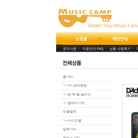
공지사항
이용안내 FAQ
상품 사용후기
통기타
└─미니&여행용
└─탑 백 올 솔리드
└─클래식기타
우쿨렐레
└─사이즈별
일렉기타
베이스기타