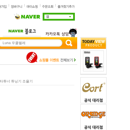
 기타튜너 튜닝기 조율기